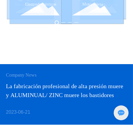
Motocicleta
Electrodomésticos
Herramientas eléctricas
Herramientas eléctricas
Electrodomésticos
Motocicleta
Company News
La fabricación profesional de alta presión muere
y ALUMINUAL/ ZINC muere los bastidores
2023-06-21