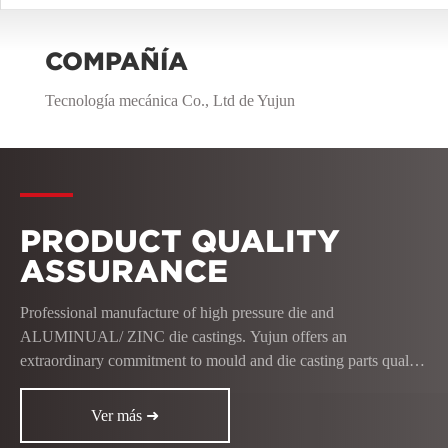
COMPAÑÍA
Die Castings
Tecnología mecánica Co., Ltd de Yujun
VIEW
PRODUCT QUALITY
ASSURANCE
Professional manufacture of high pressure die and
ALUMINUAL/ ZINC die castings. Yujun offers an
extraordinary commitment to mould and die casting parts quality
and a wide range of value added services for the finished
product:
Ver más ➜